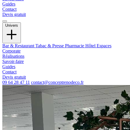
Guides
Contact
Devis gratuit
Univers
Bar & Restaurant
Tabac & Presse
Pharmacie
Hôtel
Espaces
Corporate
Réalisations
Savoir-faire
Guides
Contact
Devis gratuit
09 64 28 47 11
contact@conceptrenodeco.fr