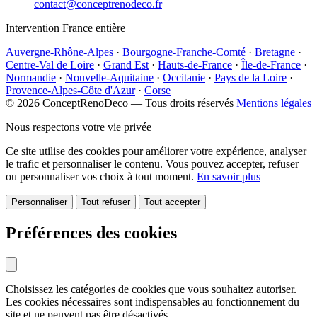
contact@conceptrenodeco.fr
Intervention France entière
Auvergne-Rhône-Alpes
·
Bourgogne-Franche-Comté
·
Bretagne
·
Centre-Val de Loire
·
Grand Est
·
Hauts-de-France
·
Île-de-France
·
Normandie
·
Nouvelle-Aquitaine
·
Occitanie
·
Pays de la Loire
·
Provence-Alpes-Côte d'Azur
·
Corse
© 2026 ConceptRenoDeco — Tous droits réservés
Mentions légales
Nous respectons votre vie privée
Ce site utilise des cookies pour améliorer votre expérience, analyser
le trafic et personnaliser le contenu. Vous pouvez accepter, refuser
ou personnaliser vos choix à tout moment.
En savoir plus
Personnaliser
Tout refuser
Tout accepter
Préférences des cookies
Choisissez les catégories de cookies que vous souhaitez autoriser.
Les cookies nécessaires sont indispensables au fonctionnement du
site et ne peuvent pas être désactivés.