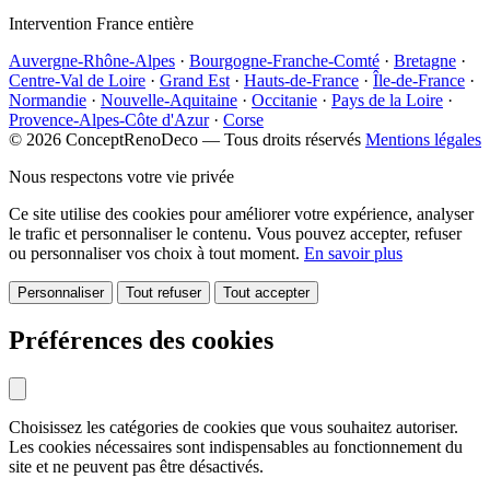
Intervention France entière
Auvergne-Rhône-Alpes
·
Bourgogne-Franche-Comté
·
Bretagne
·
Centre-Val de Loire
·
Grand Est
·
Hauts-de-France
·
Île-de-France
·
Normandie
·
Nouvelle-Aquitaine
·
Occitanie
·
Pays de la Loire
·
Provence-Alpes-Côte d'Azur
·
Corse
© 2026 ConceptRenoDeco — Tous droits réservés
Mentions légales
Nous respectons votre vie privée
Ce site utilise des cookies pour améliorer votre expérience, analyser
le trafic et personnaliser le contenu. Vous pouvez accepter, refuser
ou personnaliser vos choix à tout moment.
En savoir plus
Personnaliser
Tout refuser
Tout accepter
Préférences des cookies
Choisissez les catégories de cookies que vous souhaitez autoriser.
Les cookies nécessaires sont indispensables au fonctionnement du
site et ne peuvent pas être désactivés.