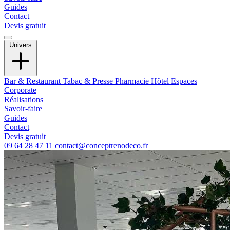
Guides
Contact
Devis gratuit
Univers
Bar & Restaurant
Tabac & Presse
Pharmacie
Hôtel
Espaces
Corporate
Réalisations
Savoir-faire
Guides
Contact
Devis gratuit
09 64 28 47 11
contact@conceptrenodeco.fr