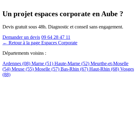
Un projet espaces corporate
en Aube
?
Devis gratuit sous 48h. Diagnostic et conseil sans engagement.
Demander un devis
09 64 28 47 11
← Retour à la page Espaces Corporate
Départements voisins :
Ardennes (08)
Marne (51)
Haute-Marne (52)
Meurthe-et-Moselle
(54)
Meuse (55)
Moselle (57)
Bas-Rhin (67)
Haut-Rhin (68)
Vosges
(88)