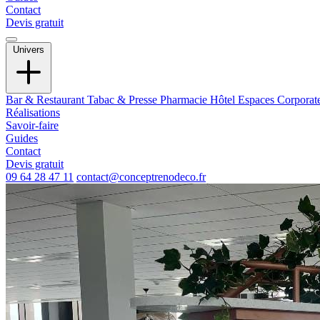
Contact
Devis gratuit
Univers
Bar & Restaurant
Tabac & Presse
Pharmacie
Hôtel
Espaces Corporat
Réalisations
Savoir-faire
Guides
Contact
Devis gratuit
09 64 28 47 11
contact@conceptrenodeco.fr