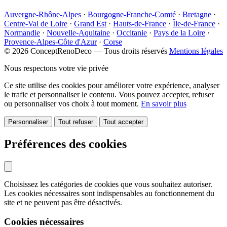
Auvergne-Rhône-Alpes
·
Bourgogne-Franche-Comté
·
Bretagne
·
Centre-Val de Loire
·
Grand Est
·
Hauts-de-France
·
Île-de-France
·
Normandie
·
Nouvelle-Aquitaine
·
Occitanie
·
Pays de la Loire
·
Provence-Alpes-Côte d'Azur
·
Corse
© 2026 ConceptRenoDeco — Tous droits réservés
Mentions légales
Nous respectons votre vie privée
Ce site utilise des cookies pour améliorer votre expérience, analyser
le trafic et personnaliser le contenu. Vous pouvez accepter, refuser
ou personnaliser vos choix à tout moment.
En savoir plus
Personnaliser
Tout refuser
Tout accepter
Préférences des cookies
Choisissez les catégories de cookies que vous souhaitez autoriser.
Les cookies nécessaires sont indispensables au fonctionnement du
site et ne peuvent pas être désactivés.
Cookies nécessaires