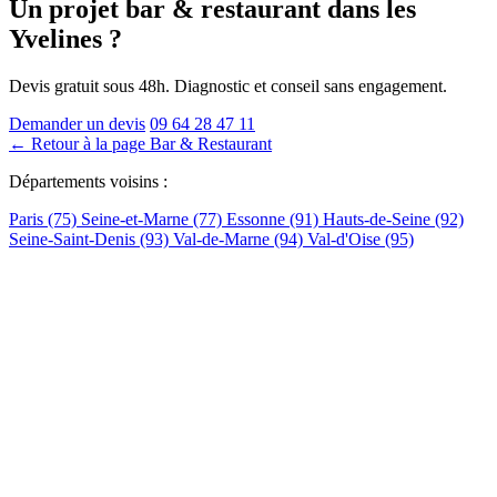
Un projet bar & restaurant
dans les
Yvelines
?
Devis gratuit sous 48h. Diagnostic et conseil sans engagement.
Demander un devis
09 64 28 47 11
← Retour à la page Bar & Restaurant
Départements voisins :
Paris (75)
Seine-et-Marne (77)
Essonne (91)
Hauts-de-Seine (92)
Seine-Saint-Denis (93)
Val-de-Marne (94)
Val-d'Oise (95)