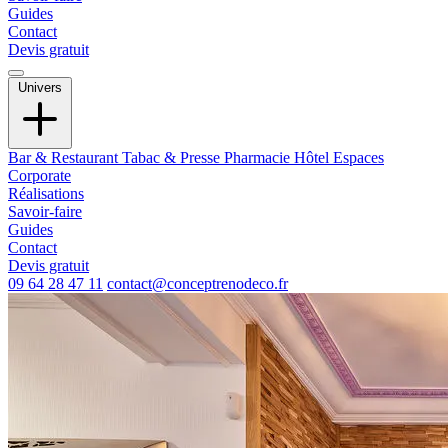
Guides
Contact
Devis gratuit
Univers
Bar & Restaurant
Tabac & Presse
Pharmacie
Hôtel
Espaces
Corporate
Réalisations
Savoir-faire
Guides
Contact
Devis gratuit
09 64 28 47 11
contact@conceptrenodeco.fr