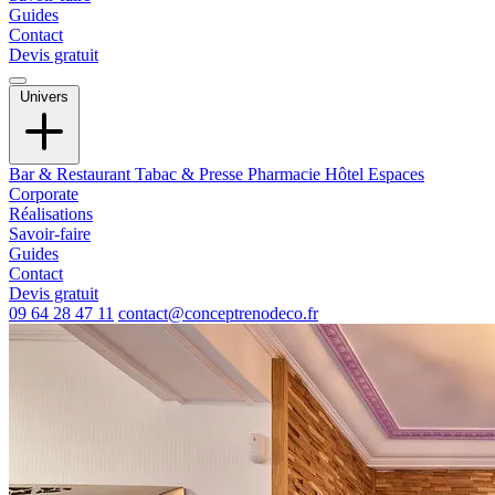
Guides
Contact
Devis gratuit
Univers
Bar & Restaurant
Tabac & Presse
Pharmacie
Hôtel
Espaces
Corporate
Réalisations
Savoir-faire
Guides
Contact
Devis gratuit
09 64 28 47 11
contact@conceptrenodeco.fr