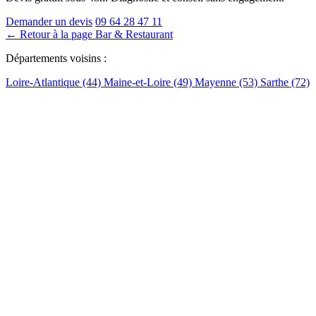
Demander un devis
09 64 28 47 11
← Retour à la page Bar & Restaurant
Départements voisins :
Loire-Atlantique (44)
Maine-et-Loire (49)
Mayenne (53)
Sarthe (72)