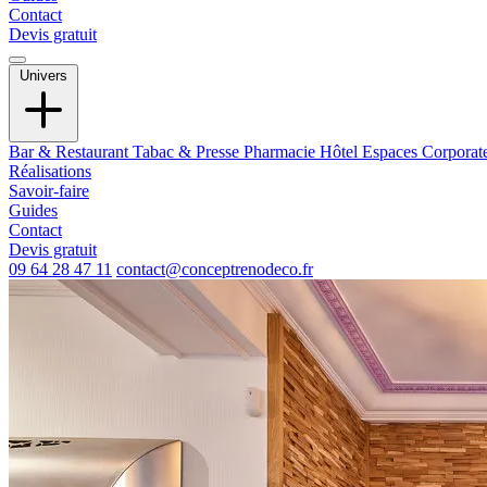
Contact
Devis gratuit
Univers
Bar & Restaurant
Tabac & Presse
Pharmacie
Hôtel
Espaces Corporat
Réalisations
Savoir-faire
Guides
Contact
Devis gratuit
09 64 28 47 11
contact@conceptrenodeco.fr