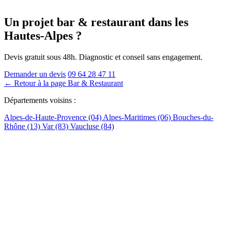
Un projet bar & restaurant
dans les
Hautes-Alpes
?
Devis gratuit sous 48h. Diagnostic et conseil sans engagement.
Demander un devis
09 64 28 47 11
← Retour à la page Bar & Restaurant
Départements voisins :
Alpes-de-Haute-Provence (04)
Alpes-Maritimes (06)
Bouches-du-
Rhône (13)
Var (83)
Vaucluse (84)