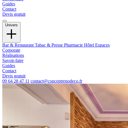
Guides
Contact
Devis gratuit
Univers
Bar & Restaurant
Tabac & Presse
Pharmacie
Hôtel
Espaces
Corporate
Réalisations
Savoir-faire
Guides
Contact
Devis gratuit
09 64 28 47 11
contact@conceptrenodeco.fr