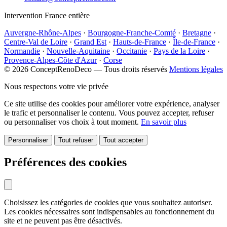
Intervention France entière
Auvergne-Rhône-Alpes
·
Bourgogne-Franche-Comté
·
Bretagne
·
Centre-Val de Loire
·
Grand Est
·
Hauts-de-France
·
Île-de-France
·
Normandie
·
Nouvelle-Aquitaine
·
Occitanie
·
Pays de la Loire
·
Provence-Alpes-Côte d'Azur
·
Corse
© 2026 ConceptRenoDeco — Tous droits réservés
Mentions légales
Nous respectons votre vie privée
Ce site utilise des cookies pour améliorer votre expérience, analyser
le trafic et personnaliser le contenu. Vous pouvez accepter, refuser
ou personnaliser vos choix à tout moment.
En savoir plus
Personnaliser
Tout refuser
Tout accepter
Préférences des cookies
Choisissez les catégories de cookies que vous souhaitez autoriser.
Les cookies nécessaires sont indispensables au fonctionnement du
site et ne peuvent pas être désactivés.